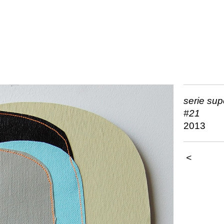
serie su
#21
2013
<